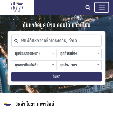
search
ค้นหาข้อมูล บ้าน คอนโด ทาวน์โฮม
พิมพ์ค้นหาจากชื่อโครงการ, ทำเล
ทุกประเภทอสังหาฯ
ทุกทำเลที่ตั้ง
ทุกประเภทอสังหาฯ
ทุกทำเลที่ตั้ง
sproperty
slocation
ทุกสถานีรถไฟฟ้า
ทุกช่วงราคา
ทุกสถานีรถไฟฟ้า
ทุกช่วงราคา
strain-station
sprice
ค้นหา
วิลล่า โนวา เทพารักษ์