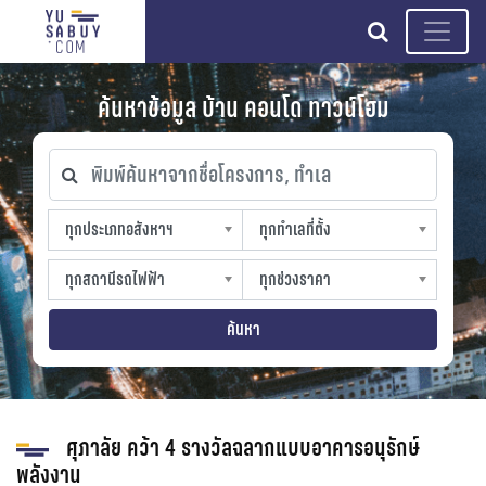
search
ค้นหาข้อมูล บ้าน คอนโด ทาวน์โฮม
พิมพ์ค้นหาจากชื่อโครงการ, ทำเล
ทุกประเภทอสังหาฯ
ทุกทำเลที่ตั้ง
ทุกประเภทอสังหาฯ
ทุกทำเลที่ตั้ง
sproperty
slocation
ทุกสถานีรถไฟฟ้า
ทุกช่วงราคา
ทุกสถานีรถไฟฟ้า
ทุกช่วงราคา
strain-station
sprice
ค้นหา
ศุภาลัย คว้า 4 รางวัลฉลากแบบอาคารอนุรักษ์
พลังงาน