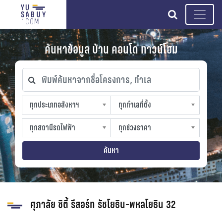
search
ค้นหาข้อมูล บ้าน คอนโด ทาวน์โฮม
พิมพ์ค้นหาจากชื่อโครงการ, ทำเล
ทุกประเภทอสังหาฯ
ทุกทำเลที่ตั้ง
ทุกประเภทอสังหาฯ
ทุกทำเลที่ตั้ง
sproperty
slocation
ทุกสถานีรถไฟฟ้า
ทุกช่วงราคา
ทุกสถานีรถไฟฟ้า
ทุกช่วงราคา
strain-station
sprice
ค้นหา
ศุภาลัย ซิตี้ รีสอร์ท รัชโยธิน-พหลโยธิน 32