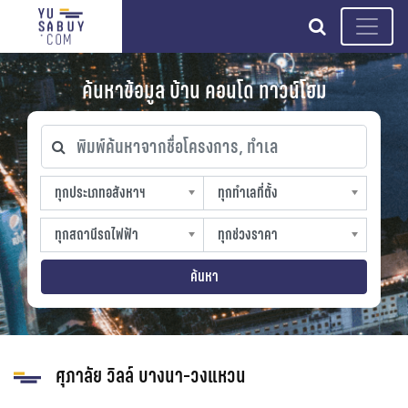
search
ค้นหาข้อมูล บ้าน คอนโด ทาวน์โฮม
พิมพ์ค้นหาจากชื่อโครงการ, ทำเล
ทุกประเภทอสังหาฯ
ทุกทำเลที่ตั้ง
ทุกประเภทอสังหาฯ
ทุกทำเลที่ตั้ง
sproperty
slocation
ทุกสถานีรถไฟฟ้า
ทุกช่วงราคา
ทุกสถานีรถไฟฟ้า
ทุกช่วงราคา
strain-station
sprice
ค้นหา
ศุภาลัย วิลล์ บางนา-วงแหวน