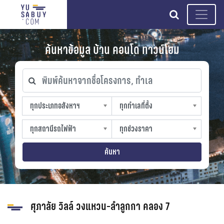
search
ค้นหาข้อมูล บ้าน คอนโด ทาวน์โฮม
พิมพ์ค้นหาจากชื่อโครงการ, ทำเล
ทุกประเภทอสังหาฯ
ทุกทำเลที่ตั้ง
ทุกประเภทอสังหาฯ
ทุกทำเลที่ตั้ง
sproperty
slocation
ทุกสถานีรถไฟฟ้า
ทุกช่วงราคา
ทุกสถานีรถไฟฟ้า
ทุกช่วงราคา
strain-station
sprice
ค้นหา
ศุภาลัย วิลล์ วงแหวน-ลำลูกกา คลอง 7