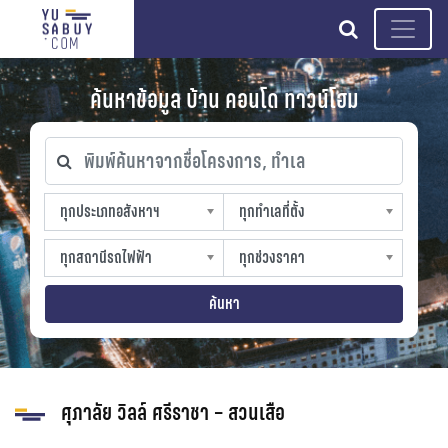
search
ค้นหาข้อมูล บ้าน คอนโด ทาวน์โฮม
พิมพ์ค้นหาจากชื่อโครงการ, ทำเล
ทุกประเภทอสังหาฯ
ทุกทำเลที่ตั้ง
ทุกประเภทอสังหาฯ
ทุกทำเลที่ตั้ง
sproperty
slocation
ทุกสถานีรถไฟฟ้า
ทุกช่วงราคา
ทุกสถานีรถไฟฟ้า
ทุกช่วงราคา
strain-station
sprice
ค้นหา
ศุภาลัย วิลล์ ศรีราชา – สวนเสือ