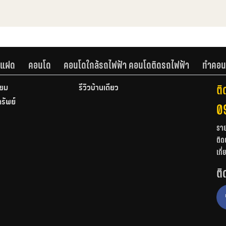
านแฝด
คอนโด
คอนโดใกล้รถไฟฟ้า คอนโดติดรถไฟฟ้า
ทำคอน
ติ
ียม
รีวิวบ้านเดี่ยว
ทรัพย์
0
รา
ติด
เกี
ติ