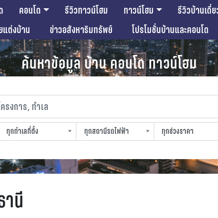
ด
คอนโด
รีวิวทาวน์โฮม
ทาวน์โฮม
รีวิวบ้านเดี่ย
ียแต่งบ้าน
ข่าวอสังหาริมทรัพย์
โปรโมชั่นบ้านและคอนโด
ค้นหาข้อมูล บ้าน คอนโด ทาวน์โฮม
งการ, ทำเล
ทุกทำเลที่ตั้ง
ทุกสถานีรถไฟฟ้า
ทุกช่วงราคา
slocation
strain-station
sprice
ธานี