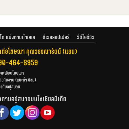
โด แบ่งตามทำเลเล
ดีเวลลอปเปอร์
วีดีโอรีวิว
ดต่อโฆษณา คุณวรรณารัตน์ (แอน)
90-464-8959
ยละเอียดโฆษณา
ต่อทีมงาน (แนะนำ ติชม)
่ยวกับอยู่สบาย
ดตามอยู่สบายบนโซเชียลมีเดีย