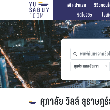
หน้าแรก
รีวิวคอนโ
วีดีโอรีวิว
ไอเด
พิมพ์ค้นหาจากชื่อโคร
ทุกประเภทอสังหาฯ
ทุกทำเลที่ตั้ง
ทุกสถานีรถไฟฟ้า
ทุกช่วงราคา
ทุกประเภทอสังหาฯ
sproperty
ศุภาลัย วิลล์ สุราษฎร์