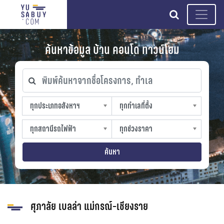
search
ค้นหาข้อมูล บ้าน คอนโด ทาวน์โฮม
พิมพ์ค้นหาจากชื่อโครงการ, ทำเล
ทุกประเภทอสังหาฯ
ทุกทำเลที่ตั้ง
ทุกประเภทอสังหาฯ
ทุกทำเลที่ตั้ง
sproperty
slocation
ทุกสถานีรถไฟฟ้า
ทุกช่วงราคา
ทุกสถานีรถไฟฟ้า
ทุกช่วงราคา
strain-station
sprice
ค้นหา
ศุภาลัย เบลล่า แม่กรณ์-เชียงราย