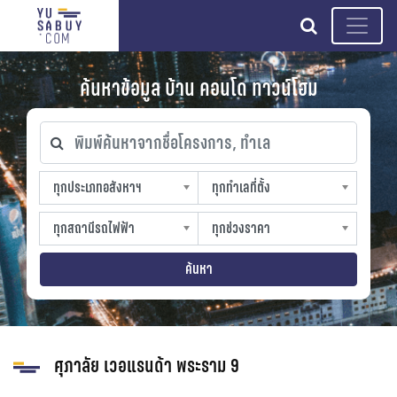
search
ค้นหาข้อมูล บ้าน คอนโด ทาวน์โฮม
พิมพ์ค้นหาจากชื่อโครงการ, ทำเล
ทุกประเภทอสังหาฯ
ทุกทำเลที่ตั้ง
ทุกประเภทอสังหาฯ
ทุกทำเลที่ตั้ง
sproperty
slocation
ทุกสถานีรถไฟฟ้า
ทุกช่วงราคา
ทุกสถานีรถไฟฟ้า
ทุกช่วงราคา
strain-station
sprice
ค้นหา
ศุภาลัย เวอแรนด้า พระราม 9