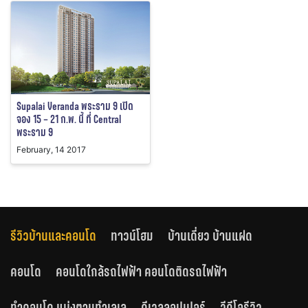
Supalai Veranda พระราม 9 เปิด
จอง 15 – 21 ก.พ. นี้ ที่ Central
พระราม 9
February, 14 2017
รีวิวบ้านและคอนโด
ทาวน์โฮม
บ้านเดี่ยว บ้านแฝด
คอนโด
คอนโดใกล้รถไฟฟ้า คอนโดติดรถไฟฟ้า
ทำคอนโด แบ่งตามทำเลเล
ดีเวลลอปเปอร์
วีดีโอรีวิว