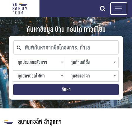
search
ค้นหาข้อมูล บ้าน คอนโด ทาวน์โฮม
พิมพ์ค้นหาจากชื่อโครงการ, ทำเล
ทุกประเภทอสังหาฯ
ทุกทำเลที่ตั้ง
ทุกประเภทอสังหาฯ
ทุกทำเลที่ตั้ง
sproperty
slocation
ทุกสถานีรถไฟฟ้า
ทุกช่วงราคา
ทุกสถานีรถไฟฟ้า
ทุกช่วงราคา
strain-station
sprice
ค้นหา
สนามกอล์ฟ ลำลูกกา