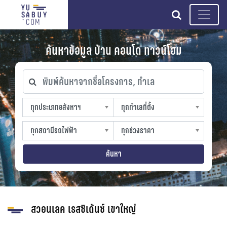
search
ค้นหาข้อมูล บ้าน คอนโด ทาวน์โฮม
พิมพ์ค้นหาจากชื่อโครงการ, ทำเล
ทุกประเภทอสังหาฯ
ทุกทำเลที่ตั้ง
ทุกประเภทอสังหาฯ
ทุกทำเลที่ตั้ง
sproperty
slocation
ทุกสถานีรถไฟฟ้า
ทุกช่วงราคา
ทุกสถานีรถไฟฟ้า
ทุกช่วงราคา
strain-station
sprice
ค้นหา
สวอนเลค เรสซิเด้นซ์ เขาใหญ่