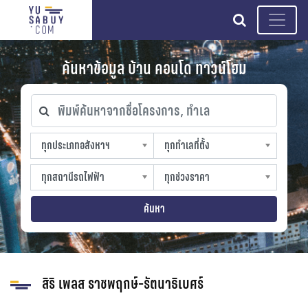
search
ค้นหาข้อมูล บ้าน คอนโด ทาวน์โฮม
พิมพ์ค้นหาจากชื่อโครงการ, ทำเล
ทุกประเภทอสังหาฯ
ทุกทำเลที่ตั้ง
ทุกประเภทอสังหาฯ
ทุกทำเลที่ตั้ง
sproperty
slocation
ทุกสถานีรถไฟฟ้า
ทุกช่วงราคา
ทุกสถานีรถไฟฟ้า
ทุกช่วงราคา
strain-station
sprice
ค้นหา
สิริ เพลส ราชพฤกษ์-รัตนาธิเบศร์