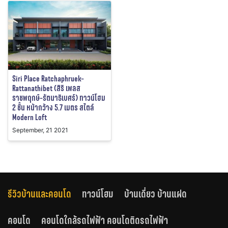
Siri Place Ratchaphruek-
Rattanathibet (สิริ เพลส
ราชพฤกษ์-รัตนาธิเบศร์) ทาวน์โฮม
2 ชั้น หน้ากว้าง 5.7 เมตร สไตล์
Modern Loft
September, 21 2021
รีวิวบ้านและคอนโด
ทาวน์โฮม
บ้านเดี่ยว บ้านแฝด
คอนโด
คอนโดใกล้รถไฟฟ้า คอนโดติดรถไฟฟ้า