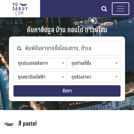
search
ค้นหาข้อมูล บ้าน คอนโด ทาวน์โฮม
พิมพ์ค้นหาจากชื่อโครงการ, ทำเล
ทุกประเภทอสังหาฯ
ทุกทำเลที่ตั้ง
ทุกประเภทอสังหาฯ
ทุกทำเลที่ตั้ง
sproperty
slocation
ทุกสถานีรถไฟฟ้า
ทุกช่วงราคา
ทุกสถานีรถไฟฟ้า
ทุกช่วงราคา
strain-station
sprice
ค้นหา
สี pastel