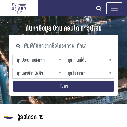
search
ค้นหาข้อมูล บ้าน คอนโด ทาวน์โฮม
พิมพ์ค้นหาจากชื่อโครงการ, ทำเล
ทุกประเภทอสังหาฯ
ทุกทำเลที่ตั้ง
ทุกประเภทอสังหาฯ
ทุกทำเลที่ตั้ง
sproperty
slocation
ทุกสถานีรถไฟฟ้า
ทุกช่วงราคา
ทุกสถานีรถไฟฟ้า
ทุกช่วงราคา
strain-station
sprice
ค้นหา
สู้ภัยโควิด-19