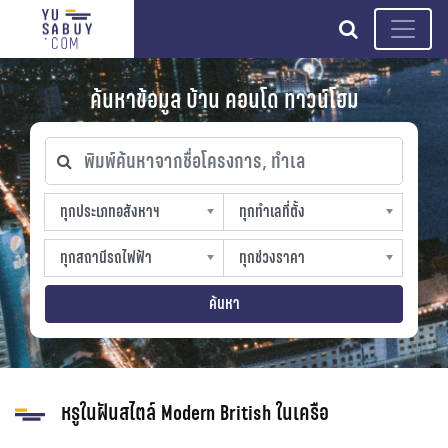
search
ค้นหาข้อมูล บ้าน คอนโด ทาวน์โฮม
พิมพ์ค้นหาจากชื่อโครงการ, ทำเล
ทุกประเภทอสังหาฯ
ทุกทำเลที่ตั้ง
ทุกประเภทอสังหาฯ
ทุกทำเลที่ตั้ง
sproperty
slocation
ทุกสถานีรถไฟฟ้า
ทุกช่วงราคา
ทุกสถานีรถไฟฟ้า
ทุกช่วงราคา
strain-station
sprice
ค้นหา
หรูในฝันสไตล์ Modern British ในเครือ