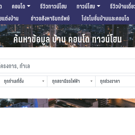
ด
คอนโด
รีวิวทาวน์โฮม
ทาวน์โฮม
รีวิวบ้านเดี่ย
ียแต่งบ้าน
ข่าวอสังหาริมทรัพย์
โปรโมชั่นบ้านและคอนโด
ค้นหาข้อมูล บ้าน คอนโด ทาวน์โฮม
งการ, ทำเล
ทุกทำเลที่ตั้ง
ทุกสถานีรถไฟฟ้า
ทุกช่วงราคา
slocation
strain-station
sprice