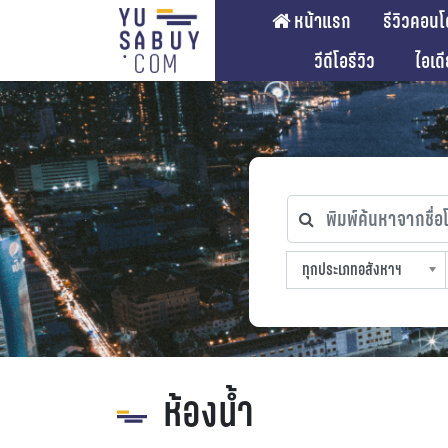
หน้าแรก
รีวิวคอนโ
วีดีโอรีวิว
ไอเด
พิมพ์ค้นหาจากชื่อโคร
ทุกประเภทอสังหาฯ
ทุกทำเลที่ตั้ง
ทุกสถานีรถไฟฟ้า
ทุกช่วงราคา
ทุกประเภทอสังหาฯ
sproperty
ห้องน้ำ