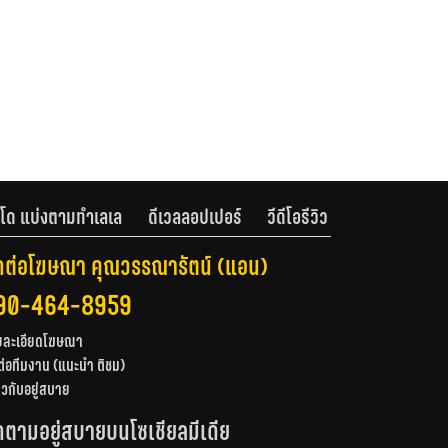
โด แบ่งตามทำเลเล
ดีเวลลอปเปอร์
วีดีโอรีวิว
ดต่อโฆษณา คุณวรรณารัตน์ (แอน)
90-464-8959
ยละเอียดโฆษณา
ต่อทีมงาน (แนะนำ ติชม)
่ยวกับอยู่สบาย
ดตามอยู่สบายบนโซเชียลมีเดีย