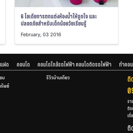
6 ไอเดียการตกแต่งห้องน้ำให้ถูกใจ และ
ปลอดภัยสำหรับเด็กน้อยวัยเรียนรู้
February, 03 2016
านแฝด
คอนโด
คอนโดใกล้รถไฟฟ้า คอนโดติดรถไฟฟ้า
ทำคอน
ติ
ียม
รีวิวบ้านเดี่ยว
ทรัพย์
0
รา
ติด
เกี
ติ