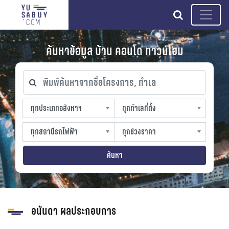
search
ค้นหาข้อมูล บ้าน คอนโด ทาวน์โฮม
พิมพ์ค้นหาจากชื่อโครงการ, ทำเล
ทุกประเภทอสังหาฯ
ทุกทำเลที่ตั้ง
ทุกประเภทอสังหาฯ
ทุกทำเลที่ตั้ง
sproperty
slocation
ทุกสถานีรถไฟฟ้า
ทุกช่วงราคา
ทุกสถานีรถไฟฟ้า
ทุกช่วงราคา
strain-station
sprice
ค้นหา
อนันดา ผลประกอบการ