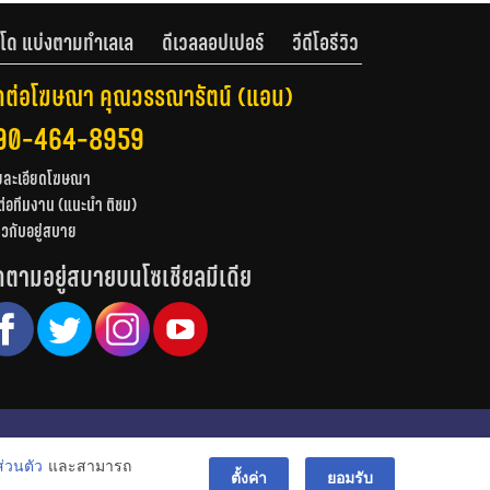
โด แบ่งตามทำเลเล
ดีเวลลอปเปอร์
วีดีโอรีวิว
ดต่อโฆษณา คุณวรรณารัตน์ (แอน)
90-464-8959
ยละเอียดโฆษณา
ต่อทีมงาน (แนะนำ ติชม)
่ยวกับอยู่สบาย
ดตามอยู่สบายบนโซเชียลมีเดีย
© สงวนลิขสิทธิ์ 2556-2564
่วนตัว
และสามารถ
bac
ตั้งค่า
ยอมรับ