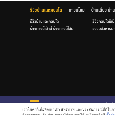
รีวิวบ้านและคอนโด
ทาวน์โฮม
บ้านเดี่ยว บ้
รีวิวบ้านและคอนโด
รีวิวคอนโดมิเน
รีวิวทาวน์เฮ้าส์ รีวิวทาวน์โฮม
รีวิวอสังหาริม
หน้าหลั
เราใช้คุกกี้เพื่อพัฒนาประสิทธิภาพ และประสบการณ์ที่ดีใน
ข่าวอสั
จัดการความเป็นส่วนตัวเองได้ของคุณได้เองโดยคลิกที่
ตั้งค่า