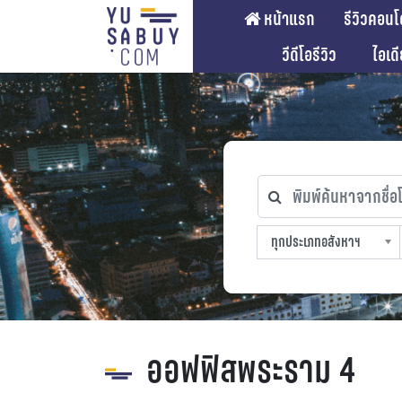
หน้าแรก
รีวิวคอนโ
วีดีโอรีวิว
ไอเด
พิมพ์ค้นหาจากชื่อโคร
ทุกประเภทอสังหาฯ
ทุกทำเลที่ตั้ง
ทุกสถานีรถไฟฟ้า
ทุกช่วงราคา
ทุกประเภทอสังหาฯ
sproperty
ออฟฟิสพระราม 4