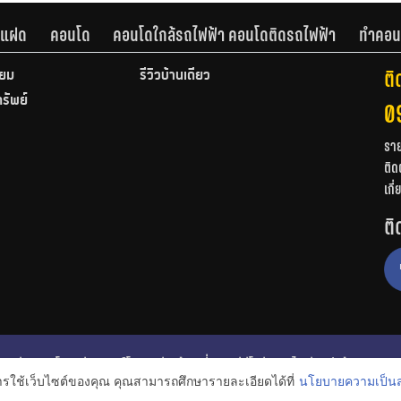
านแฝด
คอนโด
คอนโดใกล้รถไฟฟ้า คอนโดติดรถไฟฟ้า
ทำคอน
ติ
ียม
รีวิวบ้านเดี่ยว
ทรัพย์
0
รา
ติด
เกี
ติ
ก
รีวิวคอนโด
รีวิวทาวน์โฮม
รีวิวบ้านเดี่ยว
วีดีโอรีวิว
ไอเดียแต่งบ้าน
การใช้เว็บไซต์ของคุณ คุณสามารถศึกษารายละเอียดได้ที่
นโยบายความเป็นส
งหาริมทรัพย์
โปรโมชั่นบ้านและคอนโด
โครงการน่าสนใจ