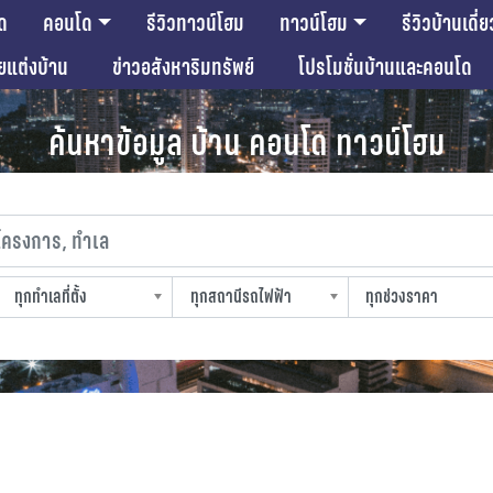
ด
คอนโด
รีวิวทาวน์โฮม
ทาวน์โฮม
รีวิวบ้านเดี่ย
ียแต่งบ้าน
ข่าวอสังหาริมทรัพย์
โปรโมชั่นบ้านและคอนโด
ค้นหาข้อมูล บ้าน คอนโด ทาวน์โฮม
งการ, ทำเล
ทุกทำเลที่ตั้ง
ทุกสถานีรถไฟฟ้า
ทุกช่วงราคา
slocation
strain-station
sprice