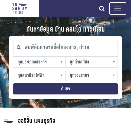
search
ค้นหาข้อมูล บ้าน คอนโด ทาวน์โฮม
พิมพ์ค้นหาจากชื่อโครงการ, ทำเล
ทุกประเภทอสังหาฯ
ทุกทำเลที่ตั้ง
ทุกประเภทอสังหาฯ
ทุกทำเลที่ตั้ง
sproperty
slocation
ทุกสถานีรถไฟฟ้า
ทุกช่วงราคา
ทุกสถานีรถไฟฟ้า
ทุกช่วงราคา
strain-station
sprice
ค้นหา
ออริจิ้น แผนธุรกิจ