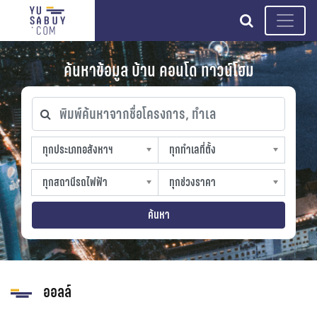
search
ค้นหาข้อมูล บ้าน คอนโด ทาวน์โฮม
พิมพ์ค้นหาจากชื่อโครงการ, ทำเล
ทุกประเภทอสังหาฯ
ทุกทำเลที่ตั้ง
ทุกประเภทอสังหาฯ
ทุกทำเลที่ตั้ง
sproperty
slocation
ทุกสถานีรถไฟฟ้า
ทุกช่วงราคา
ทุกสถานีรถไฟฟ้า
ทุกช่วงราคา
strain-station
sprice
ค้นหา
ออลล์