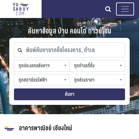
search
ค้นหาข้อมูล บ้าน คอนโด ทาวน์โฮม
พิมพ์ค้นหาจากชื่อโครงการ, ทำเล
ทุกประเภทอสังหาฯ
ทุกทำเลที่ตั้ง
ทุกประเภทอสังหาฯ
ทุกทำเลที่ตั้ง
sproperty
slocation
ทุกสถานีรถไฟฟ้า
ทุกช่วงราคา
ทุกสถานีรถไฟฟ้า
ทุกช่วงราคา
strain-station
sprice
ค้นหา
อาคารพาณิชย์ เชียงใหม่