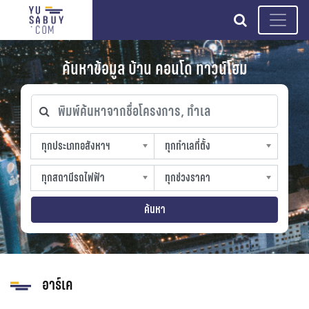
search
ค้นหาข้อมูล บ้าน คอนโด ทาวน์โฮม
พิมพ์ค้นหาจากชื่อโครงการ, ทำเล
ทุกประเภทอสังหาฯ
ทุกทำเลที่ตั้ง
ทุกประเภทอสังหาฯ
ทุกทำเลที่ตั้ง
sproperty
slocation
ทุกสถานีรถไฟฟ้า
ทุกช่วงราคา
ทุกสถานีรถไฟฟ้า
ทุกช่วงราคา
strain-station
sprice
ค้นหา
อาร์เค