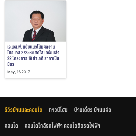
เจ.เอส.พี. แย้มแนวโน้มผลงาน
ไตรมาส 2/2560 สดใส เตรียมส่ง
22 โครงการ 16 ทำเลดี ราคาเป็น
มิตร
May, 16 2017
รีวิวบ้านและคอนโด
ทาวน์โฮม
บ้านเดี่ยว บ้านแฝด
คอนโด
คอนโดใกล้รถไฟฟ้า คอนโดติดรถไฟฟ้า