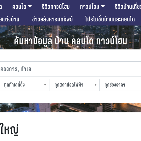
ด
คอนโด
รีวิวทาวน์โฮม
ทาวน์โฮม
รีวิวบ้านเดี่ย
ียแต่งบ้าน
ข่าวอสังหาริมทรัพย์
โปรโมชั่นบ้านและคอนโด
ค้นหาข้อมูล บ้าน คอนโด ทาวน์โฮม
งการ, ทำเล
ทุกทำเลที่ตั้ง
ทุกสถานีรถไฟฟ้า
ทุกช่วงราคา
slocation
strain-station
sprice
ใหญ่