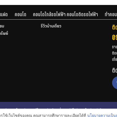
านแฝด
คอนโด
คอนโดใกล้รถไฟฟ้า คอนโดติดรถไฟฟ้า
ทำคอน
ติ
ียม
รีวิวบ้านเดี่ยว
ทรัพย์
0
รา
ติด
เกี
ติ
ก
รีวิวคอนโด
รีวิวทาวน์โฮม
รีวิวบ้านเดี่ยว
วีดีโอรีวิว
ไอเดียแต่งบ้าน
การใช้เว็บไซต์ของคุณ คุณสามารถศึกษารายละเอียดได้ที่
นโยบายความเป็นส