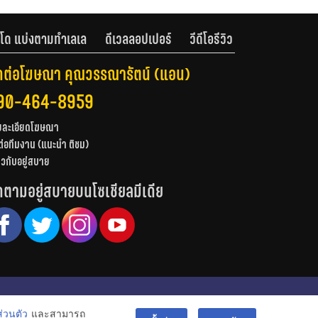
โด แบ่งตามทำเลเล
ดีเวลลอปเปอร์
วีดีโอรีวิว
ดต่อโฆษณา คุณวรรณารัตน์ (แอน)
90-464-8959
ยละเอียดโฆษณา
ต่อทีมงาน (แนะนำ ติชม)
่ยวกับอยู่สบาย
ดตามอยู่สบายบนโซเชียลมีเดีย
© สงวนลิขสิทธิ์ 2556-2564
่วนตัว
และสามารถ
bac