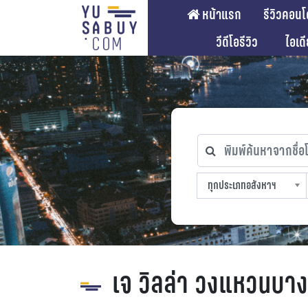
หน้าแรก
รีวิวคอนโ
วีดีโอรีวิว
ไอเด
พิมพ์ค้นหาจากชื่อโคร
ทุกประเภทอสังหาฯ
ทุกทำเลที่ตั้ง
ทุกสถานีรถไฟฟ้า
ทุกช่วงราคา
ทุกประเภทอสังหาฯ
sproperty
เจ วิลล่า วงแหวนบาง