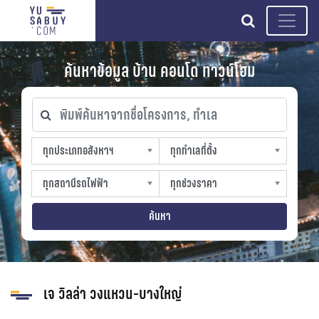
search
ค้นหาข้อมูล บ้าน คอนโด ทาวน์โฮม
พิมพ์ค้นหาจากชื่อโครงการ, ทำเล
ทุกประเภทอสังหาฯ
ทุกทำเลที่ตั้ง
ทุกประเภทอสังหาฯ
ทุกทำเลที่ตั้ง
sproperty
slocation
ทุกสถานีรถไฟฟ้า
ทุกช่วงราคา
ทุกสถานีรถไฟฟ้า
ทุกช่วงราคา
strain-station
sprice
ค้นหา
เจ วิลล่า วงแหวน-บางใหญ่