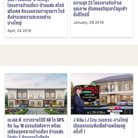
ความสุข 23 โครงการกับทำเล
โครงการบ้านเดี่ยว-บ้านแฝด สไตล์
คุณภาพ เป็นของขวัญเอาใจลูกค้า
ฝรั่งเศส ติดวงแหวนกาญจนาฯ ใกล้
รับปีใหม่นี้
สิ่งอำนวยความสะดวกย่าน
บางใหญ่
January, 08 2018
April, 24 2018
เจ.เอส.พี. กวาดรายได้ปี 60 โต 60%
J Villa | J City วงแหวน-บางใหญ่
ติด Top 10 แบรนด์อสังหาฯ พร้อม
เปิดมหกรรมสินเชื่อบ้านพร้อมอยู่
เตรียมลุยตลาดบ้านเดี่ยว บ้านแฝด
ครั้งที่ 1
ไม่เกิน 5 ล้านบาทในปีหน้า