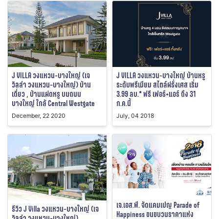
J VILLA วงแหวน-บางใหญ่ (เจ
J VILLA วงแหวน-บางใหญ่ บ้านหรู
วิลล่า วงแหวน-บางใหญ่) บ้าน
ระดับพรีเมียม สไตล์ฝรั่งเศส เริ่ม
เดี่ยว , บ้านแฝดหรู บนถนน
3.99 ลบ.* ฟรี เฟอร์+แอร์ ถึง 31
บางใหญ่ ใกล้ Central Westgate
ก.ค.นี้
December, 22 2020
July, 04 2018
เจ.เอส.พี. จัดแคมเปญ Parade of
รีวิว J Villa วงแหวน-บางใหญ่ (เจ
Happiness ขนขบวนราคาแห่ง
วิลล่า วงแหวน-บางใหญ่)