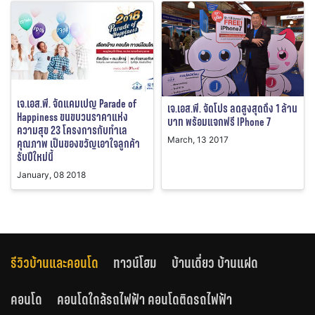
เจ.เอส.พี. จัดแคมเปญ Parade of
เจ.เอส.พี. จัดโปร ลดสูงสุดถึง 1 ล้าน
Happiness ขนขบวนราคาแห่ง
บาท พร้อมแจกฟรี IPhone 7
ความสุข 23 โครงการกับทำเล
March, 13 2017
คุณภาพ เป็นของขวัญเอาใจลูกค้า
รับปีใหม่นี้
January, 08 2018
รีวิวบ้านและคอนโด
ทาวน์โฮม
บ้านเดี่ยว บ้านแฝด
คอนโด
คอนโดใกล้รถไฟฟ้า คอนโดติดรถไฟฟ้า