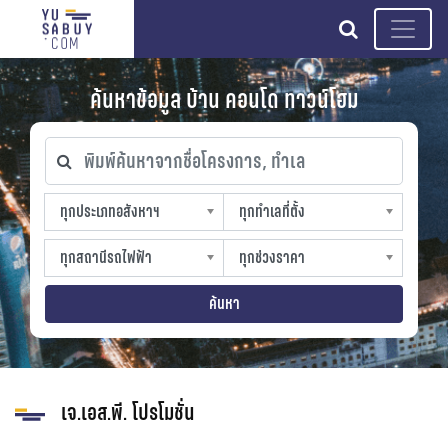
search
ค้นหาข้อมูล บ้าน คอนโด ทาวน์โฮม
พิมพ์ค้นหาจากชื่อโครงการ, ทำเล
ทุกประเภทอสังหาฯ
ทุกทำเลที่ตั้ง
ทุกประเภทอสังหาฯ
ทุกทำเลที่ตั้ง
sproperty
slocation
ทุกสถานีรถไฟฟ้า
ทุกช่วงราคา
ทุกสถานีรถไฟฟ้า
ทุกช่วงราคา
strain-station
sprice
ค้นหา
เจ.เอส.พี. โปรโมชั่น