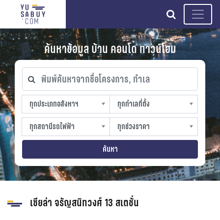
search
ค้นหาข้อมูล บ้าน คอนโด ทาวน์โฮม
พิมพ์ค้นหาจากชื่อโครงการ, ทำเล
ทุกประเภทอสังหาฯ
ทุกทำเลที่ตั้ง
ทุกประเภทอสังหาฯ
ทุกทำเลที่ตั้ง
sproperty
slocation
ทุกสถานีรถไฟฟ้า
ทุกช่วงราคา
ทุกสถานีรถไฟฟ้า
ทุกช่วงราคา
strain-station
sprice
ค้นหา
เซียล่า จรัญสนิทวงศ์ 13 สเตชั่น