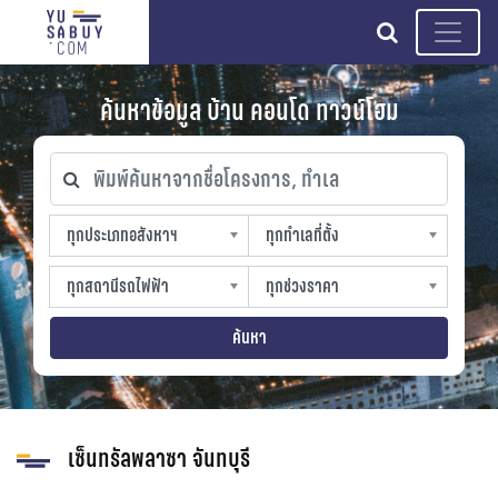
search
ค้นหาข้อมูล บ้าน คอนโด ทาวน์โฮม
พิมพ์ค้นหาจากชื่อโครงการ, ทำเล
ทุกประเภทอสังหาฯ
ทุกทำเลที่ตั้ง
ทุกประเภทอสังหาฯ
ทุกทำเลที่ตั้ง
sproperty
slocation
ทุกสถานีรถไฟฟ้า
ทุกช่วงราคา
ทุกสถานีรถไฟฟ้า
ทุกช่วงราคา
strain-station
sprice
ค้นหา
เซ็นทรัลพลาซา จันทบุรี