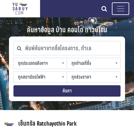
search
ค้นหาข้อมูล บ้าน คอนโด ทาวน์โฮม
พิมพ์ค้นหาจากชื่อโครงการ, ทำเล
ทุกประเภทอสังหาฯ
ทุกทำเลที่ตั้ง
ทุกประเภทอสังหาฯ
ทุกทำเลที่ตั้ง
sproperty
slocation
ทุกสถานีรถไฟฟ้า
ทุกช่วงราคา
ทุกสถานีรถไฟฟ้า
ทุกช่วงราคา
strain-station
sprice
ค้นหา
เซ็นทรัล Ratchayothin Park