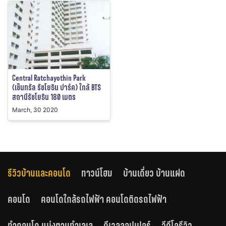
Central Ratchayothin Park
(เซ็นทรัล รัชโยธิน ปาร์ค) ใกล้ BTS
สถานีรัชโยธิน 180 เมตร
March, 30 2020
รีวิวบ้านและคอนโด
ทาวน์โฮม
บ้านเดี่ยว บ้านแฝด
คอนโด
คอนโดใกล้รถไฟฟ้า คอนโดติดรถไฟฟ้า
ทำคอนโด แบ่งตามทำเลเล
ดีเวลลอปเปอร์
วีดีโอรีวิว