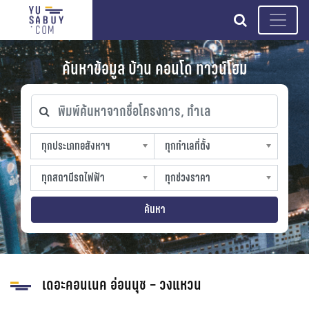
search
ค้นหาข้อมูล บ้าน คอนโด ทาวน์โฮม
พิมพ์ค้นหาจากชื่อโครงการ, ทำเล
ทุกประเภทอสังหาฯ
ทุกทำเลที่ตั้ง
ทุกประเภทอสังหาฯ
ทุกทำเลที่ตั้ง
sproperty
slocation
ทุกสถานีรถไฟฟ้า
ทุกช่วงราคา
ทุกสถานีรถไฟฟ้า
ทุกช่วงราคา
strain-station
sprice
ค้นหา
เดอะคอนเนค อ่อนนุช – วงแหวน