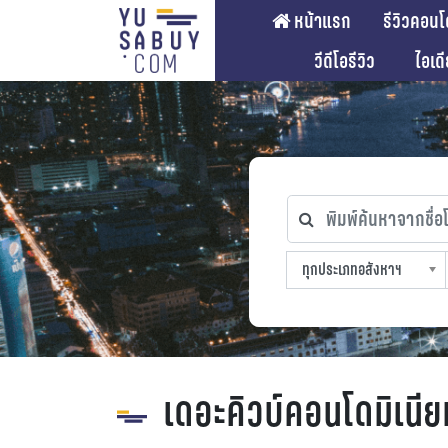
หน้าแรก
รีวิวคอนโ
วีดีโอรีวิว
ไอเด
พิมพ์ค้นหาจากชื่อโคร
ทุกประเภทอสังหาฯ
ทุกทำเลที่ตั้ง
ทุกสถานีรถไฟฟ้า
ทุกช่วงราคา
ทุกประเภทอสังหาฯ
sproperty
เดอะคิวบ์คอนโดมิเน