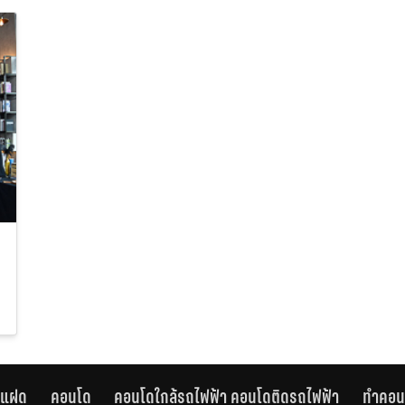
านแฝด
คอนโด
คอนโดใกล้รถไฟฟ้า คอนโดติดรถไฟฟ้า
ทำคอน