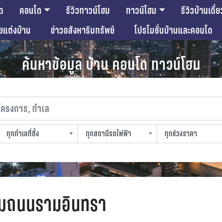
ด
คอนโด
รีวิวทาวน์โฮม
ทาวน์โฮม
รีวิวบ้านเดี่ย
ียแต่งบ้าน
ข่าวอสังหาริมทรัพย์
โปรโมชั่นบ้านและคอนโด
ค้นหาข้อมูล บ้าน คอนโด ทาวน์โฮม
งการ, ทำเล
ทุกทำเลที่ตั้ง
ทุกสถานีรถไฟฟ้า
ทุกช่วงราคา
slocation
strain-station
sprice
ียมถนนรามอินทรา