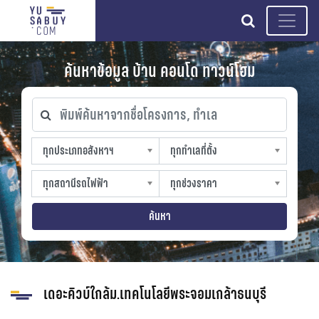
search
ค้นหาข้อมูล บ้าน คอนโด ทาวน์โฮม
พิมพ์ค้นหาจากชื่อโครงการ, ทำเล
ทุกประเภทอสังหาฯ
ทุกทำเลที่ตั้ง
ทุกประเภทอสังหาฯ
ทุกทำเลที่ตั้ง
sproperty
slocation
ทุกสถานีรถไฟฟ้า
ทุกช่วงราคา
ทุกสถานีรถไฟฟ้า
ทุกช่วงราคา
strain-station
sprice
ค้นหา
เดอะคิวบ์ใกล้ม.เทคโนโลยีพระจอมเกล้าธนบุรี