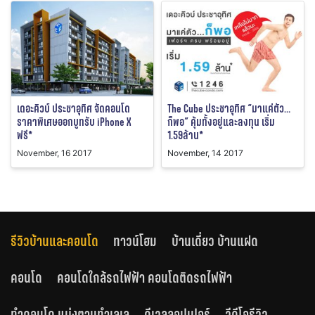
เดอะคิวบ์ ประชาอุทิศ จัดคอนโด
The Cube ประชาอุทิศ “มาแค่ตัว…
ราคาพิเศษออกบูทรับ iPhone X
ก็พอ” คุ้มทั้งอยู่และลงทุน เริ่ม
ฟรี*
1.59ล้าน*
November, 16 2017
November, 14 2017
รีวิวบ้านและคอนโด
ทาวน์โฮม
บ้านเดี่ยว บ้านแฝด
คอนโด
คอนโดใกล้รถไฟฟ้า คอนโดติดรถไฟฟ้า
ทำคอนโด แบ่งตามทำเลเล
ดีเวลลอปเปอร์
วีดีโอรีวิว