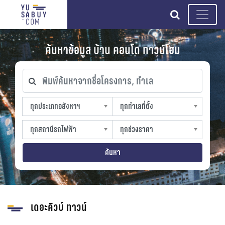
search
ค้นหาข้อมูล บ้าน คอนโด ทาวน์โฮม
พิมพ์ค้นหาจากชื่อโครงการ, ทำเล
ทุกประเภทอสังหาฯ
ทุกทำเลที่ตั้ง
ทุกประเภทอสังหาฯ
ทุกทำเลที่ตั้ง
sproperty
slocation
ทุกสถานีรถไฟฟ้า
ทุกช่วงราคา
ทุกสถานีรถไฟฟ้า
ทุกช่วงราคา
strain-station
sprice
ค้นหา
เดอะคิวบ์ ทาวน์