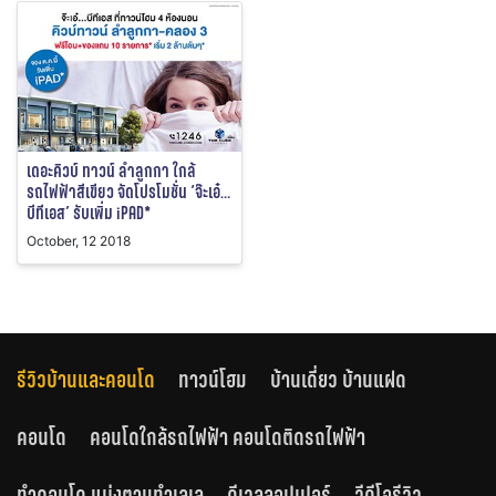
เดอะคิวบ์ ทาวน์ ลำลูกกา ใกล้
รถไฟฟ้าสีเขียว จัดโปรโมชั่น ‘จ๊ะเอ๋…
บีทีเอส’ รับเพิ่ม iPAD*
October, 12 2018
รีวิวบ้านและคอนโด
ทาวน์โฮม
บ้านเดี่ยว บ้านแฝด
คอนโด
คอนโดใกล้รถไฟฟ้า คอนโดติดรถไฟฟ้า
ทำคอนโด แบ่งตามทำเลเล
ดีเวลลอปเปอร์
วีดีโอรีวิว