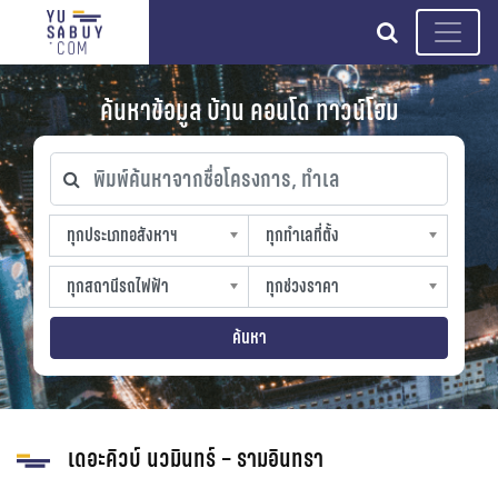
search
ค้นหาข้อมูล บ้าน คอนโด ทาวน์โฮม
พิมพ์ค้นหาจากชื่อโครงการ, ทำเล
ทุกประเภทอสังหาฯ
ทุกทำเลที่ตั้ง
ทุกประเภทอสังหาฯ
ทุกทำเลที่ตั้ง
sproperty
slocation
ทุกสถานีรถไฟฟ้า
ทุกช่วงราคา
ทุกสถานีรถไฟฟ้า
ทุกช่วงราคา
strain-station
sprice
ค้นหา
เดอะคิวบ์ นวมินทร์ – รามอินทรา