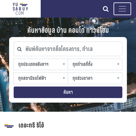
search
ค้นหาข้อมูล บ้าน คอนโด ทาวน์โฮม
พิมพ์ค้นหาจากชื่อโครงการ, ทำเล
ทุกประเภทอสังหาฯ
ทุกทำเลที่ตั้ง
ทุกประเภทอสังหาฯ
ทุกทำเลที่ตั้ง
sproperty
slocation
ทุกสถานีรถไฟฟ้า
ทุกช่วงราคา
ทุกสถานีรถไฟฟ้า
ทุกช่วงราคา
strain-station
sprice
ค้นหา
เดอะทรี ริโอ้