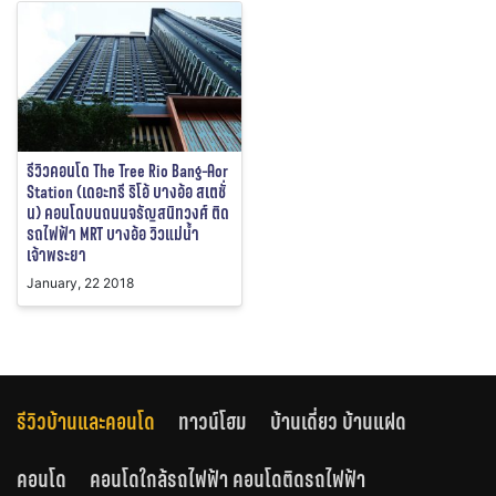
รีวิวคอนโด The Tree Rio Bang-Aor
Station (เดอะทรี ริโอ้ บางอ้อ สเตชั่
น) คอนโดบนถนนจรัญสนิทวงศ์ ติด
รถไฟฟ้า MRT บางอ้อ วิวแม่น้ำ
เจ้าพระยา
January, 22 2018
รีวิวบ้านและคอนโด
ทาวน์โฮม
บ้านเดี่ยว บ้านแฝด
คอนโด
คอนโดใกล้รถไฟฟ้า คอนโดติดรถไฟฟ้า