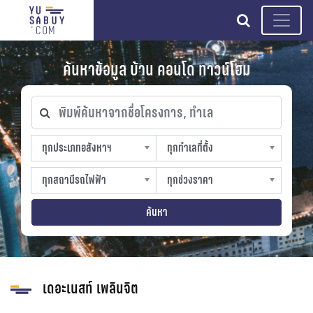
search
ค้นหาข้อมูล บ้าน คอนโด ทาวน์โฮม
พิมพ์ค้นหาจากชื่อโครงการ, ทำเล
ทุกประเภทอสังหาฯ
ทุกทำเลที่ตั้ง
ทุกประเภทอสังหาฯ
ทุกทำเลที่ตั้ง
sproperty
slocation
ทุกสถานีรถไฟฟ้า
ทุกช่วงราคา
ทุกสถานีรถไฟฟ้า
ทุกช่วงราคา
strain-station
sprice
ค้นหา
เดอะเนสท์ เพลินจิต