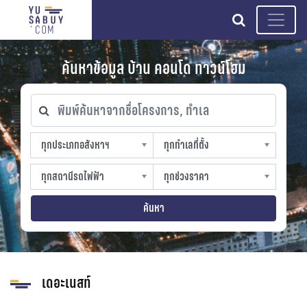
search
ค้นหาข้อมูล บ้าน คอนโด ทาวน์โฮม
พิมพ์ค้นหาจากชื่อโครงการ, ทำเล
ทุกประเภทอสังหาฯ
ทุกทำเลที่ตั้ง
ทุกประเภทอสังหาฯ
ทุกทำเลที่ตั้ง
sproperty
slocation
ทุกสถานีรถไฟฟ้า
ทุกช่วงราคา
ทุกสถานีรถไฟฟ้า
ทุกช่วงราคา
strain-station
sprice
ค้นหา
เดอะเนสท์