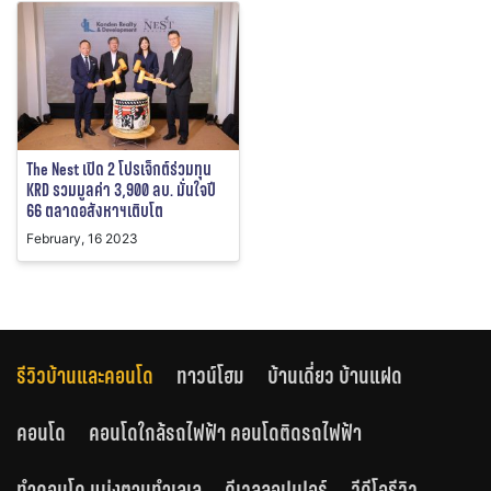
The Nest เปิด 2 โปรเจ็กต์ร่วมทุน
KRD รวมมูลค่า 3,900 ลบ. มั่นใจปี
66 ตลาดอสังหาฯเติบโต
February, 16 2023
รีวิวบ้านและคอนโด
ทาวน์โฮม
บ้านเดี่ยว บ้านแฝด
คอนโด
คอนโดใกล้รถไฟฟ้า คอนโดติดรถไฟฟ้า
ทำคอนโด แบ่งตามทำเลเล
ดีเวลลอปเปอร์
วีดีโอรีวิว