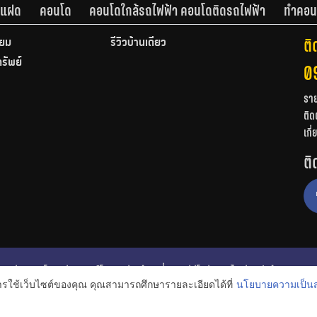
านแฝด
คอนโด
คอนโดใกล้รถไฟฟ้า คอนโดติดรถไฟฟ้า
ทำคอน
ติ
ียม
รีวิวบ้านเดี่ยว
ทรัพย์
0
รา
ติด
เกี
ติ
ก
รีวิวคอนโด
รีวิวทาวน์โฮม
รีวิวบ้านเดี่ยว
วีดีโอรีวิว
ไอเดียแต่งบ้าน
การใช้เว็บไซต์ของคุณ คุณสามารถศึกษารายละเอียดได้ที่
นโยบายความเป็นส
งหาริมทรัพย์
โปรโมชั่นบ้านและคอนโด
โครงการน่าสนใจ