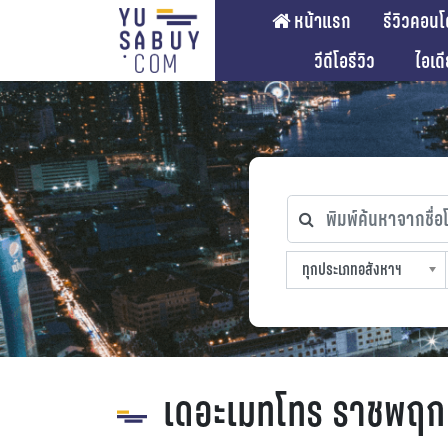
หน้าแรก
รีวิวคอนโ
วีดีโอรีวิว
ไอเด
พิมพ์ค้นหาจากชื่อโคร
ทุกประเภทอสังหาฯ
ทุกทำเลที่ตั้ง
ทุกสถานีรถไฟฟ้า
ทุกช่วงราคา
ทุกประเภทอสังหาฯ
sproperty
เดอะเมทโทร ราชพฤกษ