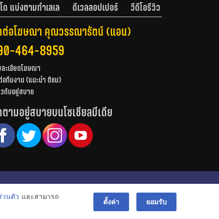
โด แบ่งตามทำเลเล
ดีเวลลอปเปอร์
วีดีโอรีวิว
ดต่อโฆษณา คุณวรรณารัตน์ (แอน)
90-464-8959
ยละเอียดโฆษณา
ต่อทีมงาน (แนะนำ ติชม)
่ยวกับอยู่สบาย
ดตามอยู่สบายบนโซเชียลมีเดีย
© สงวนลิขสิทธิ์ 2556-2564
่วนตัว
และสามารถ
bac
ตั้งค่า
ยอมรับ