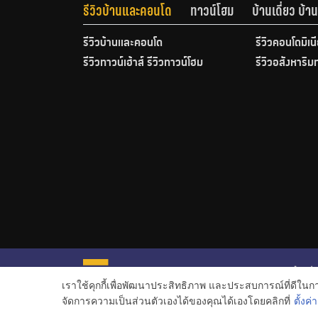
รีวิวบ้านและคอนโด
ทาวน์โฮม
บ้านเดี่ยว บ้
รีวิวบ้านและคอนโด
รีวิวคอนโดมิเน
รีวิวทาวน์เฮ้าส์ รีวิวทาวน์โฮม
รีวิวอสังหาริม
หน้าหลั
เราใช้คุกกี้เพื่อพัฒนาประสิทธิภาพ และประสบการณ์ที่ดีใน
ข่าวอสั
จัดการความเป็นส่วนตัวเองได้ของคุณได้เองโดยคลิกที่
ตั้งค่า