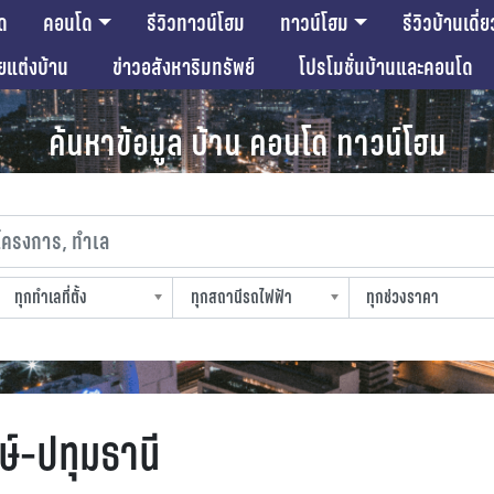
ด
คอนโด
รีวิวทาวน์โฮม
ทาวน์โฮม
รีวิวบ้านเดี่ย
ียแต่งบ้าน
ข่าวอสังหาริมทรัพย์
โปรโมชั่นบ้านและคอนโด
ค้นหาข้อมูล บ้าน คอนโด ทาวน์โฮม
งการ, ทำเล
ทุกทำเลที่ตั้ง
ทุกสถานีรถไฟฟ้า
ทุกช่วงราคา
slocation
strain-station
sprice
์-ปทุมธานี