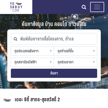
search
ค้นหาข้อมูล บ้าน คอนโด ทาวน์โฮม
พิมพ์ค้นหาจากชื่อโครงการ, ทำเล
ทุกประเภทอสังหาฯ
ทุกทำเลที่ตั้ง
ทุกประเภทอสังหาฯ
ทุกทำเลที่ตั้ง
sproperty
slocation
ทุกสถานีรถไฟฟ้า
ทุกช่วงราคา
ทุกสถานีรถไฟฟ้า
ทุกช่วงราคา
strain-station
sprice
ค้นหา
เดอะ ซิตี้ สาทร-สุขสวัสดิ์ 2