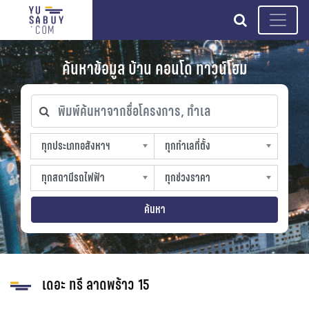
search
ค้นหาข้อมูล บ้าน คอนโด ทาวน์โฮม
พิมพ์ค้นหาจากชื่อโครงการ, ทำเล
ทุกประเภทอสังหาฯ
ทุกทำเลที่ตั้ง
ทุกประเภทอสังหาฯ
ทุกทำเลที่ตั้ง
sproperty
slocation
ทุกสถานีรถไฟฟ้า
ทุกช่วงราคา
ทุกสถานีรถไฟฟ้า
ทุกช่วงราคา
strain-station
sprice
ค้นหา
เดอะ ทรี ลาดพร้าว 15