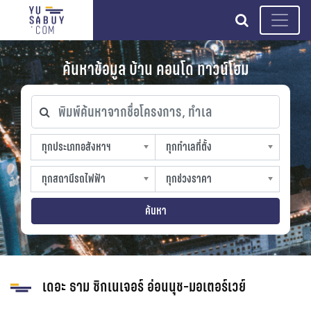
search
ค้นหาข้อมูล บ้าน คอนโด ทาวน์โฮม
พิมพ์ค้นหาจากชื่อโครงการ, ทำเล
ทุกประเภทอสังหาฯ
ทุกทำเลที่ตั้ง
ทุกประเภทอสังหาฯ
ทุกทำเลที่ตั้ง
sproperty
slocation
ทุกสถานีรถไฟฟ้า
ทุกช่วงราคา
ทุกสถานีรถไฟฟ้า
ทุกช่วงราคา
strain-station
sprice
ค้นหา
เดอะ ธาม ซิกเนเจอร์ อ่อนนุช-มอเตอร์เวย์