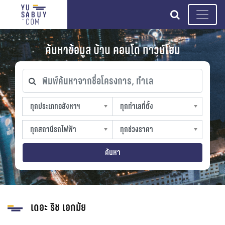
search
ค้นหาข้อมูล บ้าน คอนโด ทาวน์โฮม
พิมพ์ค้นหาจากชื่อโครงการ, ทำเล
ทุกประเภทอสังหาฯ
ทุกทำเลที่ตั้ง
ทุกประเภทอสังหาฯ
ทุกทำเลที่ตั้ง
sproperty
slocation
ทุกสถานีรถไฟฟ้า
ทุกช่วงราคา
ทุกสถานีรถไฟฟ้า
ทุกช่วงราคา
strain-station
sprice
ค้นหา
เดอะ ริช เอกมัย