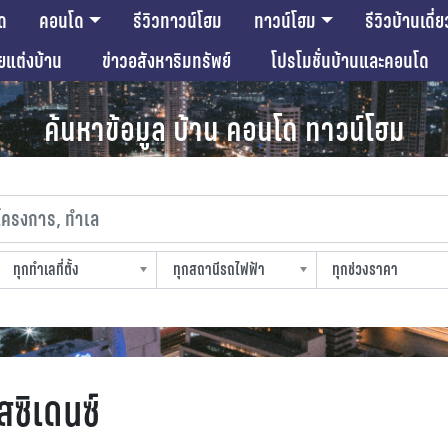
ด
คอนโด
รีวิวทาวน์โฮม
ทาวน์โฮม
รีวิวบ้านเดี่ย
ียแต่งบ้าน
ข่าวอสังหาริมทรัพย์
โปรโมชั่นบ้านและคอนโด
ค้นหาข้อมูล บ้าน คอนโด ทาวน์โฮม
งการ, ทำเล
ทุกทำเลที่ตั้ง
ทุกสถานีรถไฟฟ้า
ทุกช่วงราคา
slocation
strain-station
sprice
สซิเดนซ์