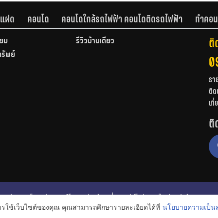
านแฝด
คอนโด
คอนโดใกล้รถไฟฟ้า คอนโดติดรถไฟฟ้า
ทำคอน
ติ
ียม
รีวิวบ้านเดี่ยว
ทรัพย์
0
รา
ติด
เกี
ติ
ก
รีวิวคอนโด
รีวิวทาวน์โฮม
รีวิวบ้านเดี่ยว
วีดีโอรีวิว
ไอเดียแต่งบ้าน
การใช้เว็บไซต์ของคุณ คุณสามารถศึกษารายละเอียดได้ที่
นโยบายความเป็นส
งหาริมทรัพย์
โปรโมชั่นบ้านและคอนโด
โครงการน่าสนใจ