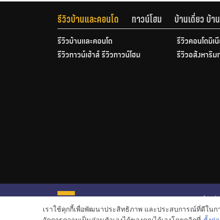
รีวิวบ้านและคอนโด
ทาวน์โฮม
บ้านเดี่ยว บ้
รีวิวบ้านและคอนโด
รีวิวคอนโดมิเน
รีวิวทาวน์เฮ้าส์ รีวิวทาวน์โฮม
รีวิวอสังหาริม
หน้าหลั
เราใช้คุกกี้เพื่อพัฒนาประสิทธิภาพ และประสบการณ์ที่ดีใน
ข่าวอสั
จัดการความเป็นส่วนตัวเองได้ของคุณได้เองโดยคลิกที่
ตั้งค่า