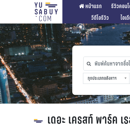
หน้าแรก
รีวิวคอนโ
วีดีโอรีวิว
ไอเด
พิมพ์ค้นหาจากชื่อโคร
ทุกประเภทอสังหาฯ
ทุกทำเลที่ตั้ง
ทุกสถานีรถไฟฟ้า
ทุกช่วงราคา
ทุกประเภทอสังหาฯ
sproperty
เดอะ เครสท์ พาร์ค เร