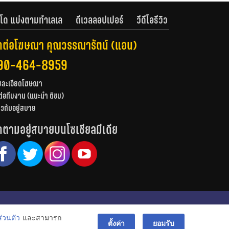
โด แบ่งตามทำเลเล
ดีเวลลอปเปอร์
วีดีโอรีวิว
ดต่อโฆษณา คุณวรรณารัตน์ (แอน)
90-464-8959
ยละเอียดโฆษณา
ต่อทีมงาน (แนะนำ ติชม)
่ยวกับอยู่สบาย
ดตามอยู่สบายบนโซเชียลมีเดีย
© สงวนลิขสิทธิ์ 2556-2564
่วนตัว
และสามารถ
bac
ตั้งค่า
ยอมรับ