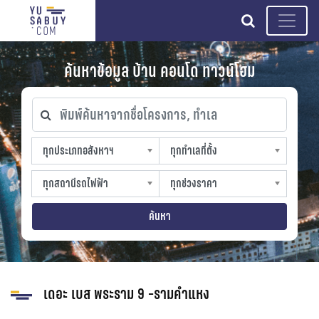
search
ค้นหาข้อมูล บ้าน คอนโด ทาวน์โฮม
พิมพ์ค้นหาจากชื่อโครงการ, ทำเล
ทุกประเภทอสังหาฯ
ทุกทำเลที่ตั้ง
ทุกประเภทอสังหาฯ
ทุกทำเลที่ตั้ง
sproperty
slocation
ทุกสถานีรถไฟฟ้า
ทุกช่วงราคา
ทุกสถานีรถไฟฟ้า
ทุกช่วงราคา
strain-station
sprice
ค้นหา
เดอะ เบส พระราม 9 -รามคำแหง