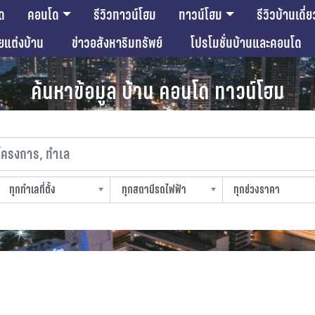
ด
คอนโด
รีวิวทาวน์โฮม
ทาวน์โฮม
รีวิวบ้านเดี่ย
ียแต่งบ้าน
ข่าวอสังหาริมทรัพย์
โปรโมชั่นบ้านและคอนโด
ค้นหาข้อมูล บ้าน คอนโด ทาวน์โฮม
งการ, ทำเล
ทุกทำเลที่ตั้ง
ทุกสถานีรถไฟฟ้า
ทุกช่วงราคา
slocation
strain-station
sprice