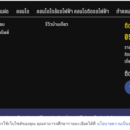
านแฝด
คอนโด
คอนโดใกล้รถไฟฟ้า คอนโดติดรถไฟฟ้า
ทำคอน
ติ
ียม
รีวิวบ้านเดี่ยว
ทรัพย์
0
รา
ติด
เกี
ติ
ก
รีวิวคอนโด
รีวิวทาวน์โฮม
รีวิวบ้านเดี่ยว
วีดีโอรีวิว
ไอเดียแต่งบ้าน
การใช้เว็บไซต์ของคุณ คุณสามารถศึกษารายละเอียดได้ที่
นโยบายความเป็นส
งหาริมทรัพย์
โปรโมชั่นบ้านและคอนโด
โครงการน่าสนใจ