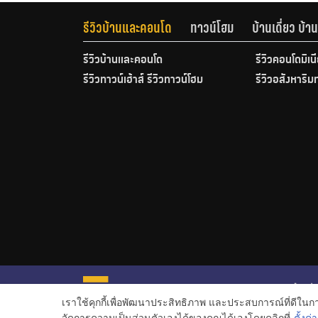
รีวิวบ้านและคอนโด
ทาวน์โฮม
บ้านเดี่ยว บ้
รีวิวบ้านและคอนโด
รีวิวคอนโดมิเน
รีวิวทาวน์เฮ้าส์ รีวิวทาวน์โฮม
รีวิวอสังหาริม
หน้าหลั
เราใช้คุกกี้เพื่อพัฒนาประสิทธิภาพ และประสบการณ์ที่ดีใน
ข่าวอสั
จัดการความเป็นส่วนตัวเองได้ของคุณได้เองโดยคลิกที่
ตั้งค่า