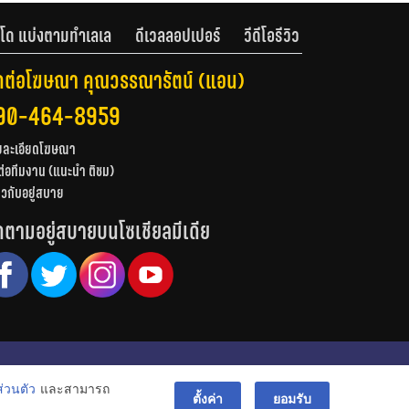
โด แบ่งตามทำเลเล
ดีเวลลอปเปอร์
วีดีโอรีวิว
ดต่อโฆษณา คุณวรรณารัตน์ (แอน)
90-464-8959
ยละเอียดโฆษณา
ต่อทีมงาน (แนะนำ ติชม)
่ยวกับอยู่สบาย
ดตามอยู่สบายบนโซเชียลมีเดีย
© สงวนลิขสิทธิ์ 2556-2564
่วนตัว
และสามารถ
bac
ตั้งค่า
ยอมรับ