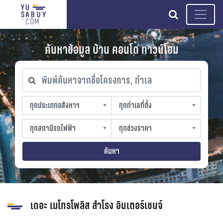
search
ค้นหาข้อมูล บ้าน คอนโด ทาวน์โฮม
พิมพ์ค้นหาจากชื่อโครงการ, ทำเล
ทุกประเภทอสังหาฯ
ทุกทำเลที่ตั้ง
ทุกประเภทอสังหาฯ
ทุกทำเลที่ตั้ง
sproperty
slocation
ทุกสถานีรถไฟฟ้า
ทุกช่วงราคา
ทุกสถานีรถไฟฟ้า
ทุกช่วงราคา
strain-station
sprice
ค้นหา
เดอะ เมโทรโพลิส สำโรง อินเตอร์เชนจ์