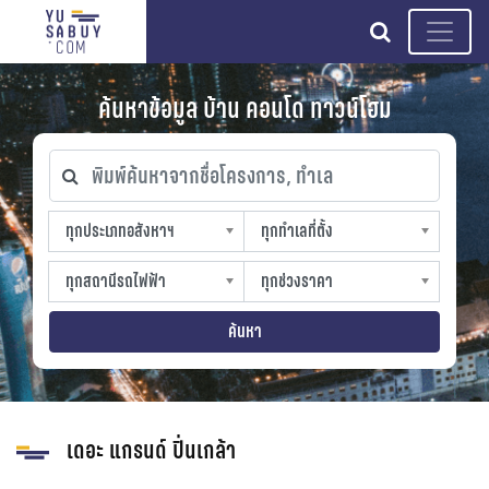
search
ค้นหาข้อมูล บ้าน คอนโด ทาวน์โฮม
พิมพ์ค้นหาจากชื่อโครงการ, ทำเล
ทุกประเภทอสังหาฯ
ทุกทำเลที่ตั้ง
ทุกประเภทอสังหาฯ
ทุกทำเลที่ตั้ง
sproperty
slocation
ทุกสถานีรถไฟฟ้า
ทุกช่วงราคา
ทุกสถานีรถไฟฟ้า
ทุกช่วงราคา
strain-station
sprice
ค้นหา
เดอะ แกรนด์ ปิ่นเกล้า