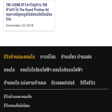
THE LIVING EP.1 พาไปดูบ้าน 120
ล้าน!!! ใน The Grand Pinklao ชม
คฤหาสน์สุดหรูสไตล์สแปนิชในเมือง
ไทย
December, 20 2018
รีวิวบ้านและคอนโด
ทาวน์โฮม
บ้านเดี่ยว บ้านแฝด
คอนโด
คอนโดใกล้รถไฟฟ้า คอนโดติดรถไฟฟ้า
ทำคอนโด แบ่งตามทำเลเล
ดีเวลลอปเปอร์
วีดีโอรีวิว
รีวิวบ้านและคอนโด
รีวิวคอนโดมิเนียม