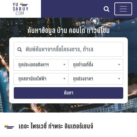
search
ค้นหาข้อมูล บ้าน คอนโด ทาวน์โฮม
พิมพ์ค้นหาจากชื่อโครงการ, ทำเล
ทุกประเภทอสังหาฯ
ทุกทำเลที่ตั้ง
ทุกประเภทอสังหาฯ
ทุกทำเลที่ตั้ง
sproperty
slocation
ทุกสถานีรถไฟฟ้า
ทุกช่วงราคา
ทุกสถานีรถไฟฟ้า
ทุกช่วงราคา
strain-station
sprice
ค้นหา
เดอะ ไพรเวชี่ ท่าพระ อินเตอร์เชนจ์