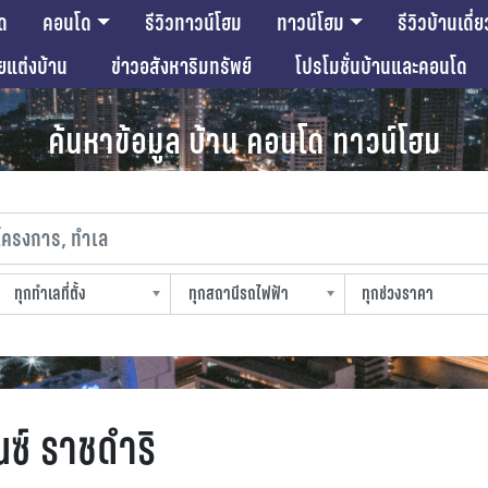
ด
คอนโด
รีวิวทาวน์โฮม
ทาวน์โฮม
รีวิวบ้านเดี่ย
ียแต่งบ้าน
ข่าวอสังหาริมทรัพย์
โปรโมชั่นบ้านและคอนโด
ค้นหาข้อมูล บ้าน คอนโด ทาวน์โฮม
งการ, ทำเล
ทุกทำเลที่ตั้ง
ทุกสถานีรถไฟฟ้า
ทุกช่วงราคา
slocation
strain-station
sprice
นซ์ ราชดำริ