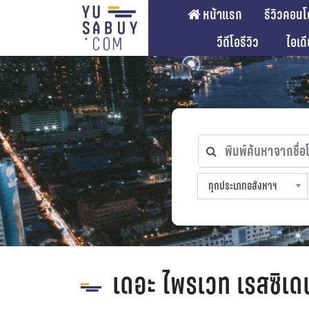
หน้าแรก
รีวิวคอนโ
วีดีโอรีวิว
ไอเด
พิมพ์ค้นหาจากชื่อโคร
ทุกประเภทอสังหาฯ
ทุกทำเลที่ตั้ง
ทุกสถานีรถไฟฟ้า
ทุกช่วงราคา
ทุกประเภทอสังหาฯ
sproperty
เดอะ ไพรเวท เรสซิเด