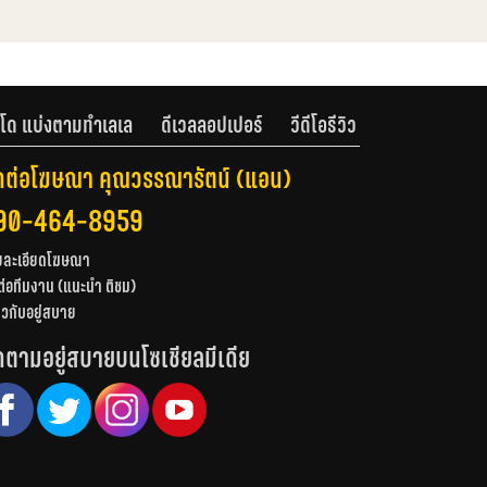
โด แบ่งตามทำเลเล
ดีเวลลอปเปอร์
วีดีโอรีวิว
ดต่อโฆษณา คุณวรรณารัตน์ (แอน)
90-464-8959
ยละเอียดโฆษณา
ต่อทีมงาน (แนะนำ ติชม)
่ยวกับอยู่สบาย
ดตามอยู่สบายบนโซเชียลมีเดีย