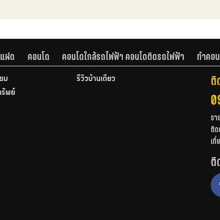
านแฝด
คอนโด
คอนโดใกล้รถไฟฟ้า คอนโดติดรถไฟฟ้า
ทำคอน
ติ
ียม
รีวิวบ้านเดี่ยว
ทรัพย์
0
รา
ติด
เกี
ติ