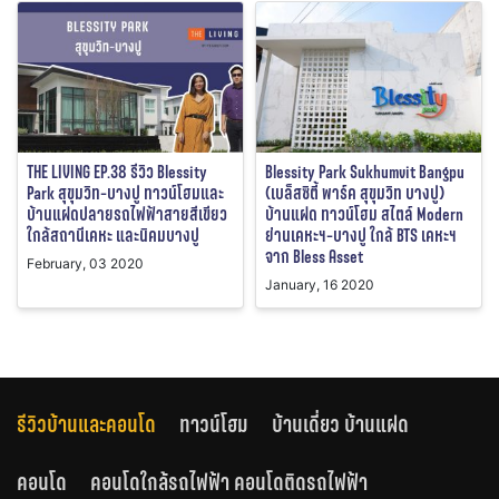
THE LIVING EP.38 รีวิว Blessity
Blessity Park Sukhumvit Bangpu
Park สุขุมวิท-บางปู ทาวน์โฮมและ
(เบล็สซิตี้ พาร์ค สุขุมวิท บางปู)
บ้านแฝดปลายรถไฟฟ้าสายสีเขียว
บ้านแฝด ทาวน์โฮม สไตล์ Modern
ใกล้สถานีเคหะ และนิคมบางปู
ย่านเคหะฯ-บางปู ใกล้ BTS เคหะฯ
จาก Bless Asset
February, 03 2020
January, 16 2020
รีวิวบ้านและคอนโด
ทาวน์โฮม
บ้านเดี่ยว บ้านแฝด
คอนโด
คอนโดใกล้รถไฟฟ้า คอนโดติดรถไฟฟ้า