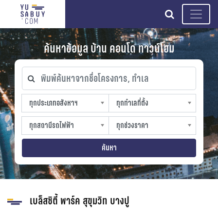
search
ค้นหาข้อมูล บ้าน คอนโด ทาวน์โฮม
พิมพ์ค้นหาจากชื่อโครงการ, ทำเล
ทุกประเภทอสังหาฯ
ทุกทำเลที่ตั้ง
ทุกประเภทอสังหาฯ
ทุกทำเลที่ตั้ง
sproperty
slocation
ทุกสถานีรถไฟฟ้า
ทุกช่วงราคา
ทุกสถานีรถไฟฟ้า
ทุกช่วงราคา
strain-station
sprice
ค้นหา
เบล็สซิตี้ พาร์ค สุขุมวิท บางปู